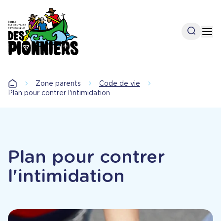
Aller
au
contenu
Open se
Op
principal
Zone parents
Code de vie
Accueil
Plan pour contrer l'intimidation
Plan pour contrer
l'intimidation