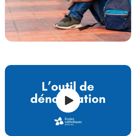
Responsable : Directions
Échéancier : En continu
Stratégies :
Informer les parents de la matrice des
comportements de l’école.
Informer les parents des procédures relatives à la
gestion des situations d’intimidation lors de la
soirée c
oup d'œil
.
Informer les parents des pratiques concernant la
prévention de l’intimidation et du plan pour
intervenir lors des situations d’intimidation.
Encourager les parents de l’école à visionner
l’atelier «
Intimidation et résolution de conflit :
accompagner son enfant dans le développement
de relations saines
»
L'outil de dén