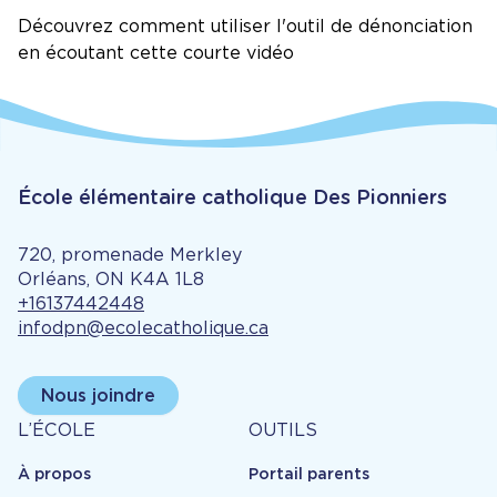
Découvrez comment utiliser l'outil de dénonciation
en écoutant cette courte vidéo
École élémentaire catholique Des Pionniers
720, promenade Merkley
Orléans, ON K4A 1L8
+16137442448
infodpn@ecolecatholique.ca
Nous joindre
À
Outils
L’ÉCOLE
OUTILS
propos
À propos
Portail parents